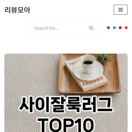
리뷰모아
콘
텐
츠
로
건
너
뛰
기