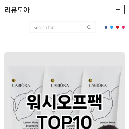
리뷰모아
콘
텐
츠
로
건
너
뛰
기