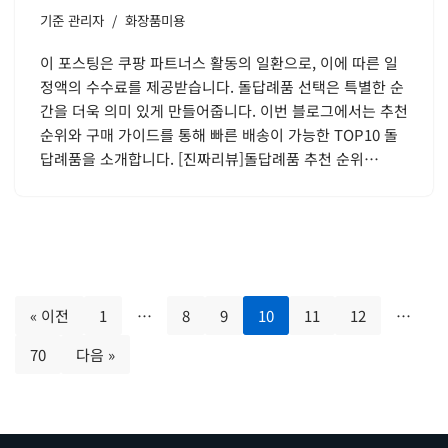
기준
관리자
화장품미용
이 포스팅은 쿠팡 파트너스 활동의 일환으로, 이에 따른 일
정액의 수수료를 제공받습니다. 돌답례품 선택은 특별한 순
간을 더욱 의미 있게 만들어줍니다. 이번 블로그에서는 추천
순위와 구매 가이드를 통해 빠른 배송이 가능한 TOP10 돌
답례품을 소개합니다. [진짜리뷰]돌답례품 추천 순위…
« 이전
1
…
8
9
10
11
12
…
70
다음 »