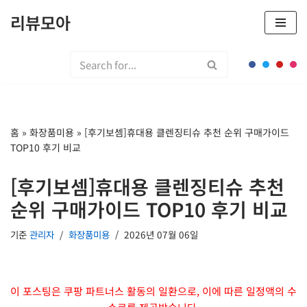
리뷰모아
콘
텐
츠
로
건
너
홈
»
화장품미용
»
[후기보셈]휴대용 클렌징티슈 추천 순위 구매가이드
뛰
TOP10 후기 비교
기
[후기보셈]휴대용 클렌징티슈 추천
순위 구매가이드 TOP10 후기 비교
기준
관리자
화장품미용
2026년 07월 06일
이 포스팅은 쿠팡 파트너스 활동의 일환으로, 이에 따른 일정액의 수