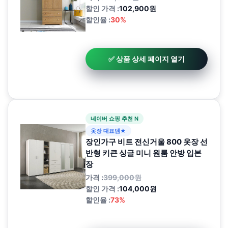
할인 가격 :
102,900원
할인율 :
30%
✅ 상품 상세 페이지 열기
네이버 쇼핑 추천 N
옷장 대표템★
장인가구 비트 전신거울 800 옷장 선
반형 키큰 싱글 미니 원룸 안방 입본
장
가격 :
399,000원
할인 가격 :
104,000원
할인율 :
73%