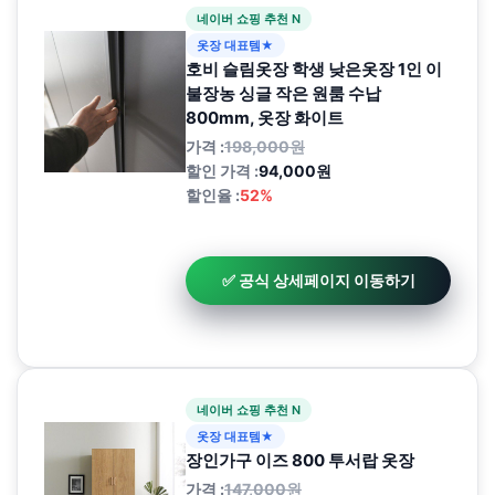
네이버 쇼핑 추천 N
옷장 대표템★
호비 슬림옷장 학생 낮은옷장 1인 이
불장농 싱글 작은 원룸 수납
800mm, 옷장 화이트
가격 :
198,000원
할인 가격 :
94,000원
할인율 :
52%
✅ 공식 상세페이지 이동하기
네이버 쇼핑 추천 N
옷장 대표템★
장인가구 이즈 800 투서랍 옷장
가격 :
147,000원