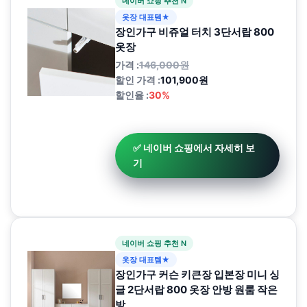
네이버 쇼핑 추천 N
옷장 대표템★
장인가구 비쥬얼 터치 3단서랍 800
옷장
가격 :
146,000원
할인 가격 :
101,900원
할인율 :
30%
✅ 네이버 쇼핑에서 자세히 보
기
네이버 쇼핑 추천 N
옷장 대표템★
장인가구 커슨 키큰장 입본장 미니 싱
글 2단서랍 800 옷장 안방 원룸 작은
방