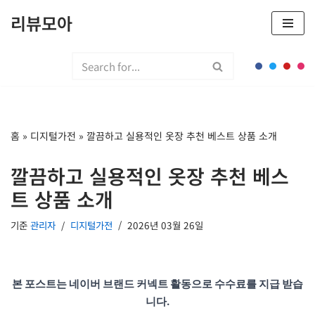
리뷰모아
콘
텐
츠
로
건
너
홈
»
디지털가전
»
깔끔하고 실용적인 옷장 추천 베스트 상품 소개
뛰
기
깔끔하고 실용적인 옷장 추천 베스
트 상품 소개
기준
관리자
디지털가전
2026년 03월 26일
본 포스트는 네이버 브랜드 커넥트 활동으로 수수료를 지급 받습
니다.