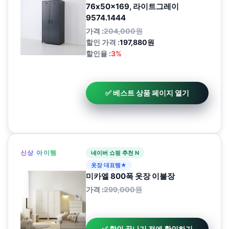
76x50x169, 라이트그레이
9574.1444
가격 :
204,000원
할인 가격 :
197,880원
할인율 :
3%
✅ 베스트 상품 페이지 열기
신상 아이템
네이버 쇼핑 추천 N
옷장 대표템★
미카엘 800폭 옷장 이불장
가격 :
299,000원
✅ 할인 끝나기 전에 확인하기