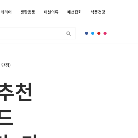
인테리어
생활용품
패션의류
패션잡화
식품건강
 단점)
 추천
드