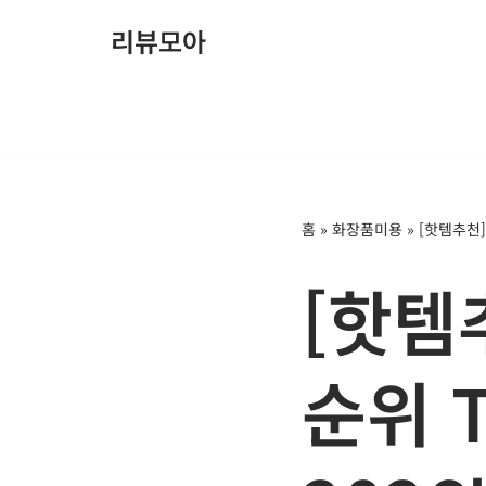
리뷰모아
콘
텐
츠
로
건
너
홈
»
화장품미용
»
[핫템추천]
뛰
기
[핫템
순위 