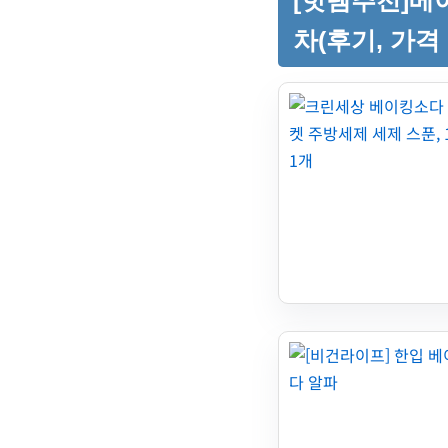
[핫템추천]베이
차(후기, 가격