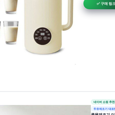
✅ 구매 링
네이버 쇼핑 추천
두유제조기 대표
콩물제조기 이