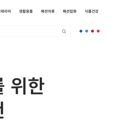
인테리어
생활용품
패션의류
패션잡화
식품건강
를 위한
천