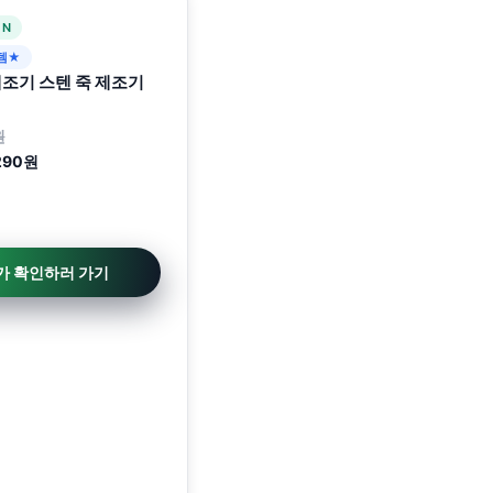
 N
템★
제조기 스텐 죽 제조기
원
290원
가 확인하러 가기