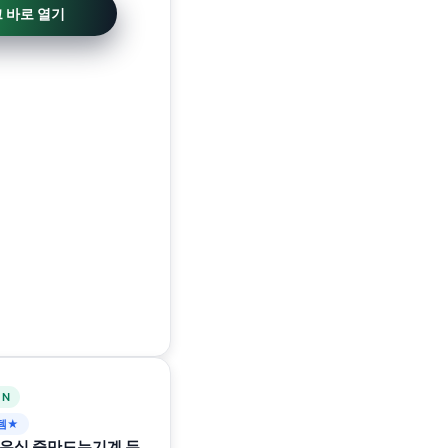
크 바로 열기
 N
템★
유식 죽만드는기계 두