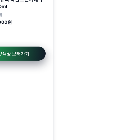
0ml
원
000원
션/색상 보러가기