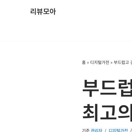
리뷰모아
콘
텐
츠
로
건
너
홈
»
디지털가전
»
부드럽고 
뛰
기
부드럽
최고의
기준
관리자
디지털가전