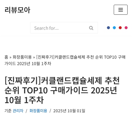
리뷰모아
콘
텐
츠
로
건
너
홈
»
화장품미용
»
[진짜후기]커클랜드캡슐세제 추천 순위 TOP10 구매
뛰
가이드 2025년 10월 1주차
기
[진짜후기]커클랜드캡슐세제 추천
순위 TOP10 구매가이드 2025년
10월 1주차
기준
관리자
화장품미용
2025년 10월 01일