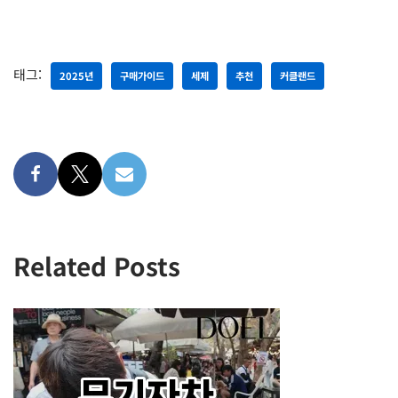
태그:
2025년
구매가이드
세제
추천
커클랜드
Related Posts