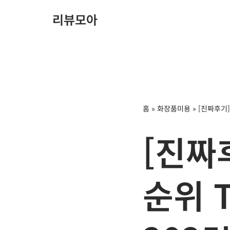
리뷰모아
콘
텐
츠
로
건
너
홈
»
화장품미용
»
[진짜후기]
뛰
기
[진짜
순위 