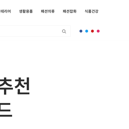
인테리어
생활용품
패션의류
패션잡화
식품건강
 추천
드