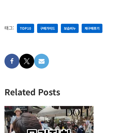
태그:
TOP10
구매가이드
보습비누
재구매후기
Related Posts