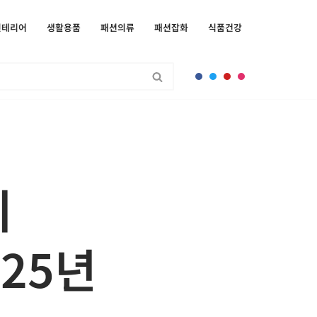
인테리어
생활용품
패션의류
패션잡화
식품건강
위
025년