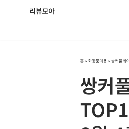
리뷰모아
콘
텐
츠
로
건
너
홈
»
화장품미용
»
쌍커풀테이프
뛰
기
쌍커풀
TOP