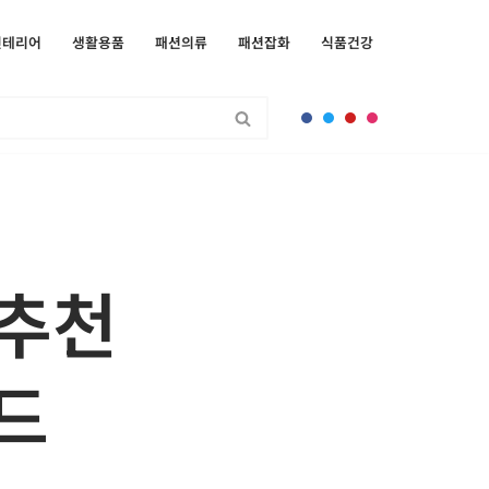
인테리어
생활용품
패션의류
패션잡화
식품건강
 추천
드