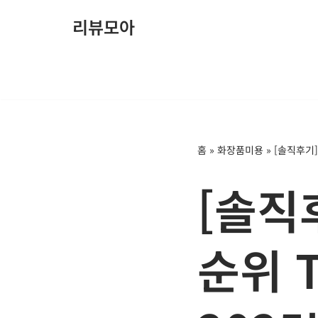
리뷰모아
콘
텐
츠
로
건
너
홈
»
화장품미용
»
[솔직후기]
뛰
기
[솔직
순위 