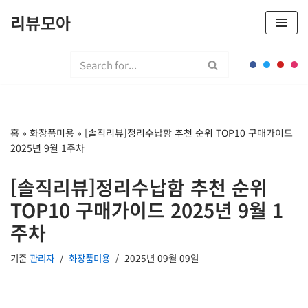
리뷰모아
콘
텐
츠
로
건
너
홈
»
화장품미용
»
[솔직리뷰]정리수납함 추천 순위 TOP10 구매가이드
뛰
2025년 9월 1주차
기
[솔직리뷰]정리수납함 추천 순위
TOP10 구매가이드 2025년 9월 1
주차
기준
관리자
화장품미용
2025년 09월 09일