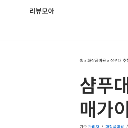
리뷰모아
콘
텐
츠
로
건
너
홈
»
화장품미용
»
샴푸대 추천
뛰
기
샴푸대
매가이
기준
관리자
화장품미용