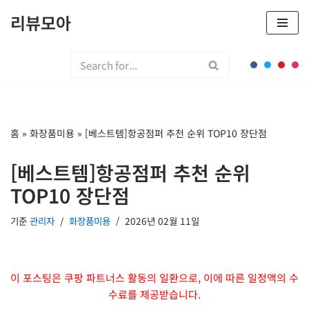
리뷰모아
콘
텐
츠
로
건
너
홈
»
화장품미용
»
[베스트템]항공점퍼 추천 순위 TOP10 장단점
뛰
기
[베스트템]항공점퍼 추천 순위
TOP10 장단점
기준
관리자
화장품미용
2026년 02월 11일
이 포스팅은 쿠팡 파트너스 활동의 일환으로, 이에 따른 일정액의 수
수료를 제공받습니다.