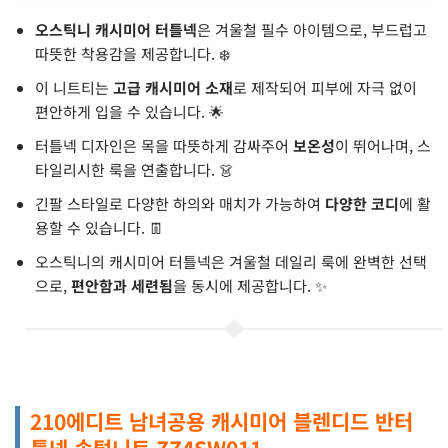
오스틱니 캐시미어 터틀넥
은 겨울철 필수 아이템으로, 부드럽고
따뜻한 착용감을 제공합니다. ❄️
이 니트티는
고급 캐시미어 소재
로 제작되어 피부에 자극 없이
편안하게 입을 수 있습니다. 🌟
터틀넥 디자인은 목을 따뜻하게 감싸주어
보온성
이 뛰어나며, 스
타일리시한 룩을 연출합니다. 👗
긴팔 스타일로 다양한 하의와 매치가 가능하여
다양한 코디
에 활
용할 수 있습니다. 👖
오스틱니의 캐시미어 터틀넥은 겨울철 데일리 룩에 완벽한 선택
으로,
편안함과 세련됨
을 동시에 제공합니다. ✨
210에디트 남녀공용 캐시미어 블렌디드 반터
틀넥 솜털니트 ZZ4SW011