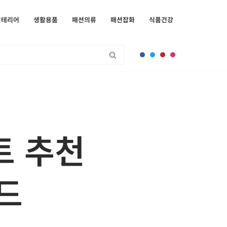
인테리어
생활용품
패션의류
패션잡화
식품건강
트 추천
드