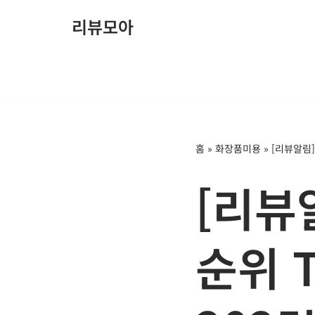
리뷰모아
콘
텐
츠
로
건
너
홈
»
화장품미용
»
[리뷰알림]
뛰
기
[리뷰
순위 