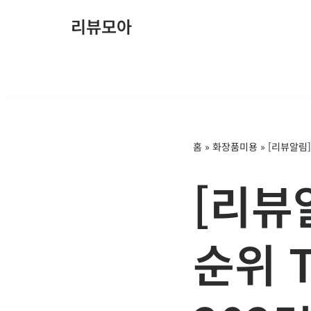
리뷰모아
콘
텐
츠
로
건
너
홈
»
화장품미용
»
[리뷰알림]
뛰
기
[리뷰
순위 