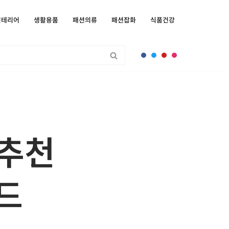
인테리어
생활용품
패션의류
패션잡화
식품건강
 추천
드