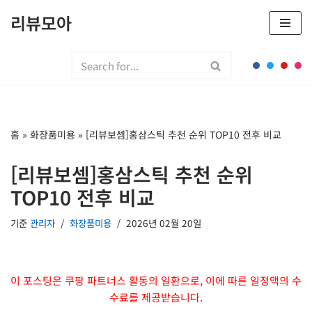
리뷰모아
콘
텐
츠
로
건
너
홈
»
화장품미용
»
[리뷰보셈]홍삼스틱 추천 순위 TOP10 전후 비교
뛰
기
[리뷰보셈]홍삼스틱 추천 순위
TOP10 전후 비교
기준
관리자
화장품미용
2026년 02월 20일
이 포스팅은 쿠팡 파트너스 활동의 일환으로, 이에 따른 일정액의 수
수료를 제공받습니다.