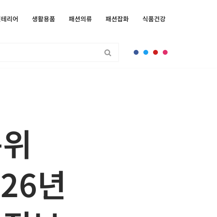
인테리어
생활용품
패션의류
패션잡화
식품건강
순위
026년