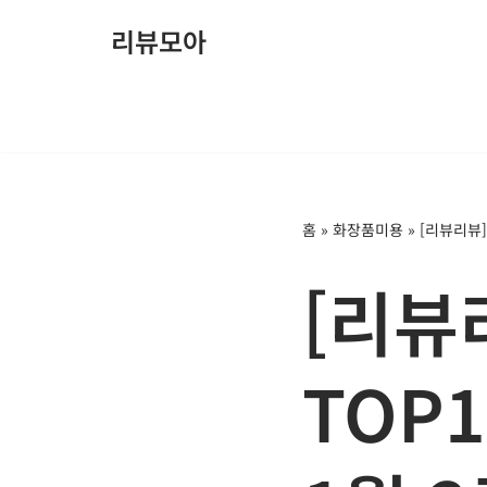
리뷰모아
콘
텐
츠
로
건
너
홈
»
화장품미용
»
[리뷰리뷰]
뛰
기
[리뷰
TOP