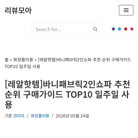
리뷰모아
콘
텐
츠
로
건
너
홈
»
화장품미용
»
[레알핫템]바니패브릭2인쇼파 추천 순위 구매가이드
뛰
TOP10 일주일 사용
기
[레알핫템]바니패브릭2인쇼파 추천
순위 구매가이드 TOP10 일주일 사
용
기준
관리자
화장품미용
2026년 05월 24일