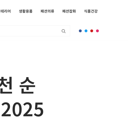
인테리어
생활용품
패션의류
패션잡화
식품건강
천 순
2025