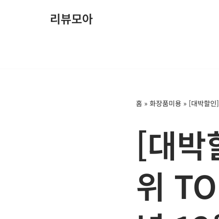
리뷰모아
콘
텐
츠
로
건
너
홈
»
화장품미용
»
[대박할인]
뛰
기
[대박
위 T