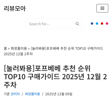
리뷰모아
콘
텐
츠
로
건
너
홈
»
화장품미용
»
[눌러봐용]포프베베 추천 순위 TOP10 구매가이드
뛰
2025년 12월 2주차
기
[눌러봐용]포프베베 추천 순위
TOP10 구매가이드 2025년 12월 2
주차
기준
관리자
화장품미용
2025년 12월 09일