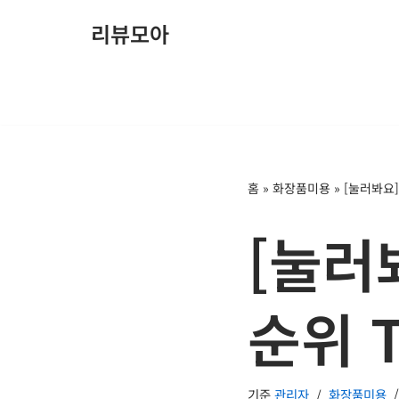
리뷰모아
콘
텐
츠
로
건
너
홈
»
화장품미용
»
[눌러봐요]
뛰
기
[눌러
순위 
기준
관리자
화장품미용