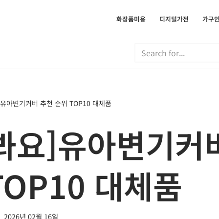
화장품미용
디지털가전
가구
유아변기커버 추천 순위 TOP10 대체품
봐요]유아변기커
TOP10 대체품
2026년 02월 16일